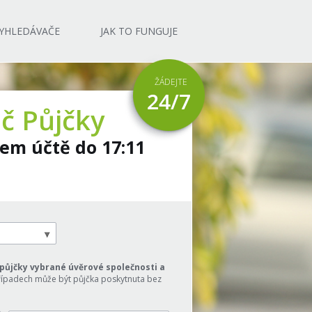
YHLEDÁVAČE
JAK TO FUNGUJE
ŽÁDEJTE
č Půjčky
šem účtě do
17:11
půjčky vybrané úvěrové společnosti a
případech může být půjčka poskytnuta bez