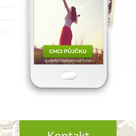
vyplnění žádosti trvá 5 min
Kontakt