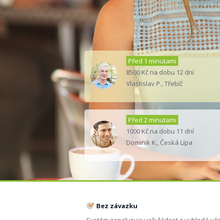
Před 1 minutami
8500 Kč na dobu 12 dní
Vlastislav P., Třebíč
Před 2 minutami
1000 Kč na dobu 11 dní
Dominik K., Česká Lípa
Před 3 minutami
9500 Kč na dobu 26 dní
Patrik V., Havířov
Bez závazku