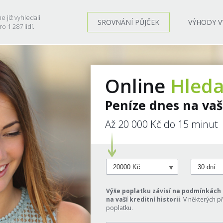
e již vyhledali
SROVNÁNÍ PŮJČEK
VÝHODY V
o 1 287 lidí.
Online
Hleda
Peníze dnes na va
Až 20 000 Kč do 15 minut
Výše poplatku závisí na podmínkách 
na vaší kreditní historii
. V některých 
poplatku.