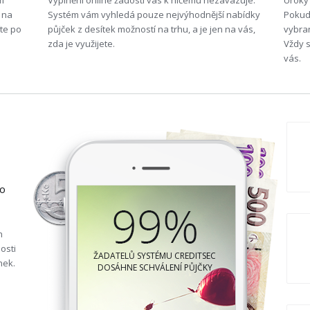
m
Vyplnění online žádosti vás k ničemu nezavazuje.
Úroky 
 na
Systém vám vyhledá pouze nejvýhodnější nabídky
Pokud 
te po
půjček z desítek možností na trhu, a je jen na vás,
vybran
zda je využijete.
Vždy s
vás.
 o
h
osti
ŽADATELŮ SYSTÉMU CREDITSEC
nek.
DOSÁHNE SCHVÁLENÍ PŮJČKY