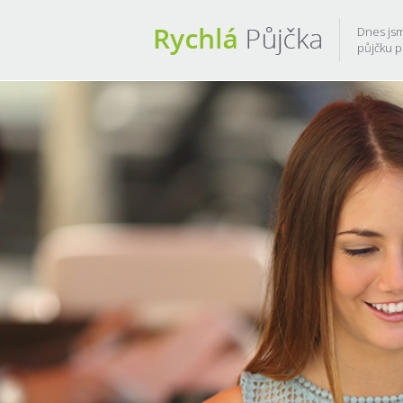
Dnes jsm
půjčku pr