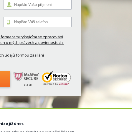
Begin
typing
for
nformacemi týkajícími se zpracování
results.
čen o mých právech a povinnostech.
h údajů formou zasílání
níze již dnes