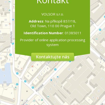
VOLSOR s.r.o.
Address
: Na příkopě 857/18,
Old Town, 110 00 Prague 1
Identification Number
: 01385011
Provider of online application processing
system
Kontaktujte nás