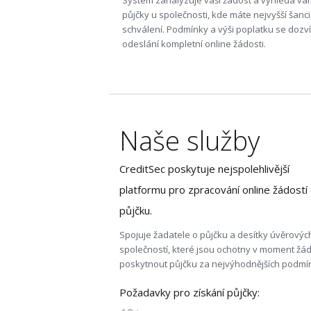
Systém zanalyzuje vaši žádost a vyhledá vá
půjčky u společnosti, kde máte nejvyšší šanci
schválení. Podmínky a výši poplatku se dozví
odeslání kompletní online žádosti.
Naše služby
CreditSec poskytuje nejspolehlivější
platformu pro zpracování online žádostí
půjčku.
Spojuje žadatele o půjčku a desítky úvěrovýc
společností, které jsou ochotny v moment žád
poskytnout půjčku za nejvýhodnějších podmí
Požadavky pro získání půjčky: