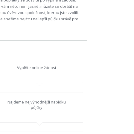
a poplatky se dozvíte po vyplnění žádosti.
vám něco není jasné, můžete se obrátit na
ou úvěrovou společnost, kterou jste zvolili.
e snažíme najít tu nejlepší půjčku právě pro
Vyplňte online žádost
Najdeme nejvýhodnější nabídku
půjčky